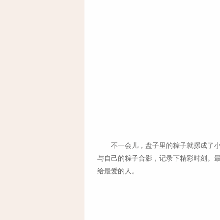
不一会儿，盘子里的粽子就摞成了小山
与自己的粽子合影，记录下精彩时刻。
给最爱的人。