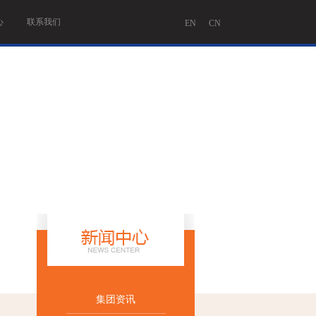
心
联系我们
EN
CN
集团资讯