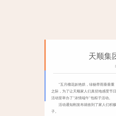
天顺集
"五月榴花妖艳烘，绿杨带雨垂垂重，
之际，为了让天顺家人们真切地感受节日
活动室举办了"浓情端午"包粽子活动。
活动通知刚发布就收到了家人们积极的
子。