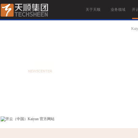
关于天顺
业务领域
开
Ka